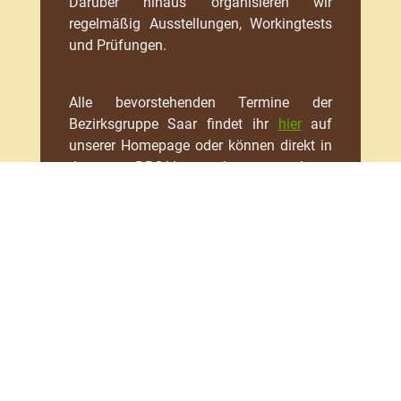
Darüber hinaus organisieren wir
regelmäßig Ausstellungen, Workingtests
und Prüfungen.
Alle bevorstehenden Termine der
Bezirksgruppe Saar findet ihr
hier
auf
unserer Homepage oder können direkt in
der DRC-Veranstaltungsverwaltung
angezeigt werden:
DRC Veranstaltungsverwaltung öffnen
Ihr findet uns auch auf
unserer Facebook-Seite!
Details
Veröffentlicht: 11. April
2023